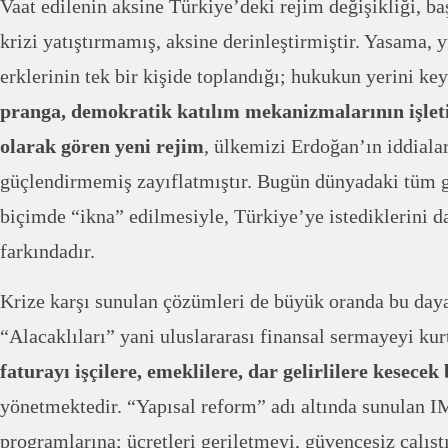
Vaat edilenin aksine Türkiye’deki rejim değişikliği, ba
krizi yatıştırmamış, aksine derinleştirmiştir. Yasama, 
erklerinin tek bir kişide toplandığı; hukukun yerini key
pranga, demokratik katılım mekanizmalarının işleti
olarak gören yeni rejim
, ülkemizi Erdoğan’ın iddiala
güçlendirmemiş zayıflatmıştır. Bugün dünyadaki tüm güç
biçimde “ikna” edilmesiyle, Türkiye’ye istediklerini d
farkındadır.
Krize karşı sunulan çözümleri de büyük oranda bu daya
“Alacaklıları” yani uluslararası finansal sermayeyi ku
faturayı işçilere, emeklilere, dar gelirlilere kesecek
yönetmektedir. “Yapısal reform” adı altında sunulan 
programlarına; ücretleri geriletmeyi, güvencesiz çalışt