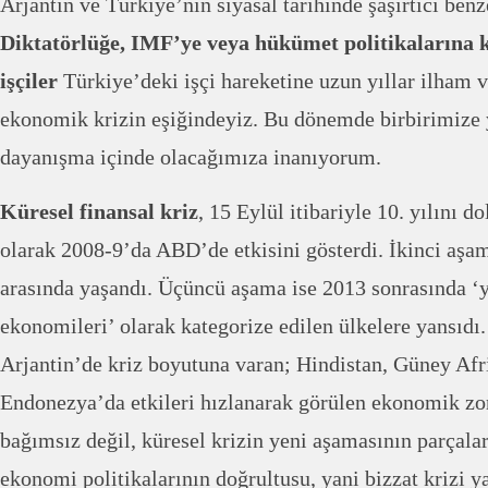
Arjantin ve Türkiye’nin siyasal tarihinde şaşırtıcı benze
Diktatörlüğe, IMF’ye veya hükümet politikalarına k
işçiler
Türkiye’deki işçi hareketine uzun yıllar ilham 
ekonomik krizin eşiğindeyiz. Bu dönemde birbirimize 
dayanışma içinde olacağımıza inanıyorum.
Küresel finansal kriz
, 15 Eylül itibariyle 10. yılını d
olarak 2008-9’da ABD’de etkisini gösterdi. İkinci aş
arasında yaşandı. Üçüncü aşama ise 2013 sonrasında ‘
ekonomileri’ olarak kategorize edilen ülkelere yansıd
Arjantin’de kriz boyutuna varan; Hindistan, Güney Af
Endonezya’da etkileri hızlanarak görülen ekonomik zor
bağımsız değil, küresel krizin yeni aşamasının parçalar
ekonomi politikalarının doğrultusu, yani bizzat krizi y