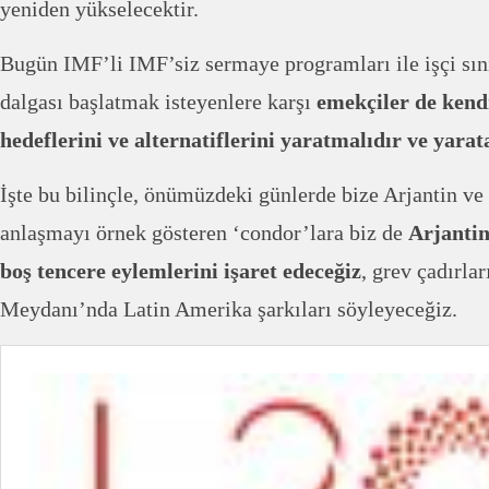
yeniden yükselecektir.
Bugün IMF’li IMF’siz sermaye programları ile işçi sınıf
dalgası başlatmak isteyenlere karşı
emekçiler de kendi
hedeflerini ve alternatiflerini yaratmalıdır ve yarat
İşte bu bilinçle, önümüzdeki günlerde bize Arjantin v
anlaşmayı örnek gösteren ‘condor’lara biz de
Arjantinl
boş tencere eylemlerini işaret edeceğiz
, grev çadırla
Meydanı’nda Latin Amerika şarkıları söyleyeceğiz.