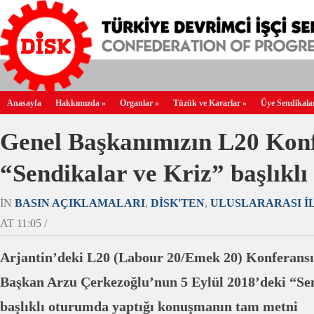
Anasayfa
Hakkımızda
»
Organlar
»
Tüzük ve Kararlar
»
Üye Sendikala
Genel Başkanımızın L20 Kon
“Sendikalar ve Kriz” başlıkl
IN
BASIN AÇIKLAMALARI
,
DİSK'TEN
,
ULUSLARARASI İ
AT 11:05 /
Arjantin’deki L20 (Labour 20/Emek 20) Konferans
Başkan Arzu Çerkezoğlu’nun 5 Eylül 2018’deki “Se
başlıklı oturumda yaptığı konuşmanın tam metni