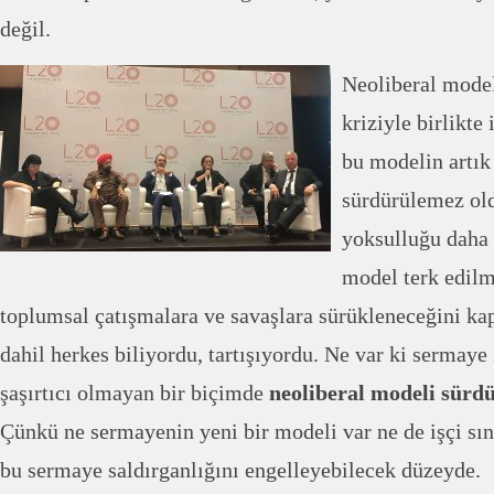
değil.
Neoliberal mode
kriziyle birlikte
bu modelin artık
sürdürülemez old
yoksulluğu daha d
model terk edil
toplumsal çatışmalara ve savaşlara sürükleneceğini kapi
dahil herkes biliyordu, tartışıyordu. Ne var ki sermaye i
şaşırtıcı olmayan bir biçimde
neoliberal modeli sür
Çünkü ne sermayenin yeni bir modeli var ne de işçi sın
bu sermaye saldırganlığını engelleyebilecek düzeyde.