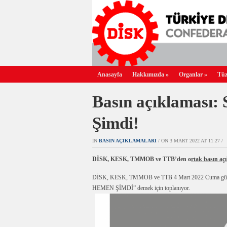
Anasayfa
Hakkımızda
»
Organlar
»
Tüz
Basın açıklaması:
Şimdi!
IN
BASIN AÇIKLAMALARI
/ ON 3 MART 2022 AT 11:27 /
DİSK, KESK, TMMOB ve TTB’den o
rtak basın aç
DİSK, KESK, TMMOB ve TTB 4 Mart 2022 Cuma günü
HEMEN ŞİMDİ” demek için toplanıyor.