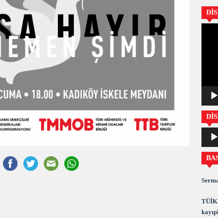
Dİ
Video
oynatıc
DİS
Ses
oynatıc
BA
Serma
TÜİK 
kayıpl