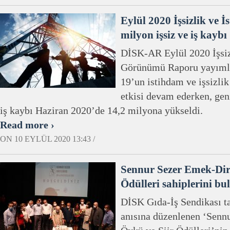
Eylül 2020 İşsizlik ve 
milyon işsiz ve iş kaybı
DİSK-AR Eylül 2020 İşsiz
Görünümü Raporu yayımla
19’un istihdam ve işsizli
etkisi devam ederken, geni
iş kaybı Haziran 2020’de 14,2 milyona yükseldi.
Read more ›
ON 10 EYLÜL 2020 13:43 /
Sennur Sezer Emek-Dir
Ödülleri sahiplerini bu
DİSK Gıda-İş Sendikası t
anısına düzenlenen ‘Senn