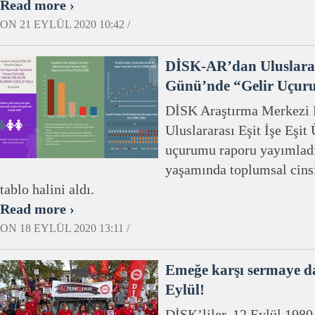
Read more ›
ON 21 EYLÜL 2020 10:42 /
DİSK-AR’dan Uluslarar
Günü’nde “Gelir Uçu
DİSK Araştırma Merkezi 
Uluslararası Eşit İşe Eşit
uçurumu raporu yayımladı
yaşamında toplumsal cinsi
tablo halini aldı.
Read more ›
ON 18 EYLÜL 2020 13:11 /
Emeğe karşı sermaye da
Eylül!
DİSK’liler, 12 Eylül 1980 