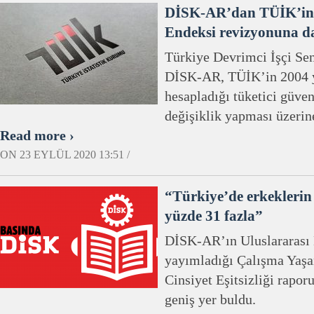
DİSK-AR’dan TÜİK’in 
Endeksi revizyonuna d
Türkiye Devrimci İşçi Se
DİSK-AR, TÜİK’in 2004 y
hesapladığı tüketici güve
değişiklik yapması üzerin
Read more ›
ON 23 EYLÜL 2020 13:51 /
“Türkiye’de erkeklerin
yüzde 31 fazla”
DİSK-AR’ın Uluslararası 
yayımladığı Çalışma Yaş
Cinsiyet Eşitsizliği rapor
geniş yer buldu.