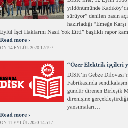
yıldönümünde Kadıköy’dey
sürüyor” denilen basın a
hazırladığı “Emeğe Karşı
Eylül İşçi Haklarını Nasıl Yok Ettti” başlıklı rapor ka
Read more ›
ON 14 EYLÜL 2020 12:19 /
“Özer Elektrik işçileri 
DİSK’in Gebze Dilovası’n
Fabrikasında sendikalaşma 
gündür direnen Birleşik Me
direnişine gerçekleştirdiğ
yansımaları…
Read more ›
ON 11 EYLÜL 2020 14:51 /