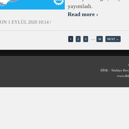
yayımladı.
Read more ›
ON 1 EYLÜL 2020 10:14 /
…
1
2
3
56
NEXT →
DİSK - Türkiye Devr
www.disk