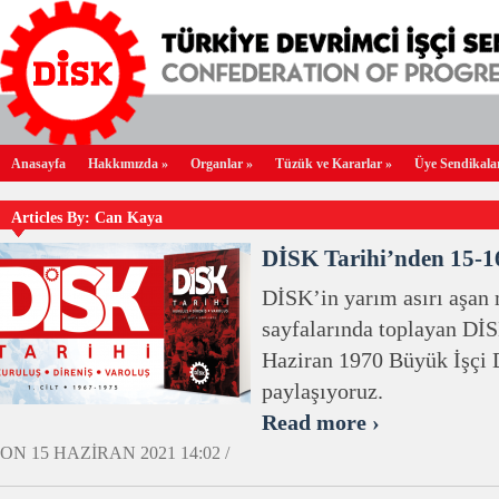
Anasayfa
Hakkımızda
»
Organlar
»
Tüzük ve Kararlar
»
Üye Sendikala
Articles By:
Can Kaya
DİSK Tarihi’nden 15-16
DİSK’in yarım asırı aşan 
sayfalarında toplayan DİS
Haziran 1970 Büyük İşçi D
paylaşıyoruz.
Read more ›
ON 15 HAZIRAN 2021 14:02 /