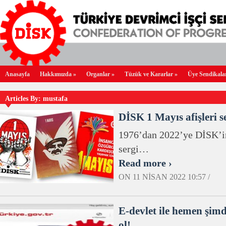
Anasayfa
Hakkımızda
»
Organlar
»
Tüzük ve Kararlar
»
Üye Sendikala
Articles By:
mustafa
DİSK 1 Mayıs afişleri se
1976’dan 2022’ye DİSK’in
sergi…
Read more ›
ON 11 NISAN 2022 10:57 /
E-devlet ile hemen şimd
ol!