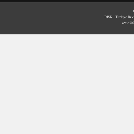
DİSK - Türkiye Devr
www.disk