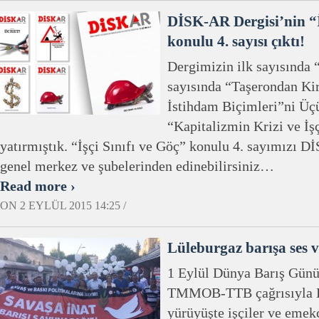
DİSK-AR Dergisi’nin “İ
konulu 4. sayısı çıktı!
Dergimizin ilk sayısında 
sayısında “Taşerondan Kira
İstihdam Biçimleri”ni Üç
“Kapitalizmin Krizi ve İşç
yatırmıştık. “İşçi Sınıfı ve Göç” konulu 4. sayımızı D
genel merkez ve şubelerinden edinebilirsiniz…
Read more ›
ON 2 EYLÜL 2015 14:25 /
Lüleburgaz barışa ses v
1 Eylül Dünya Barış Gün
TMMOB-TTB çağrısıyla L
yürüyüşte işçiler ve emekç