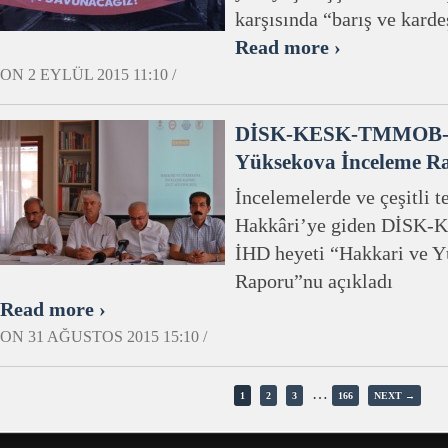
karşısında “barış ve karde
Read more ›
ON 2 EYLÜL 2015 11:10 /
DİSK-KESK-TMMOB-T
Yüksekova İnceleme Ra
İncelemelerde ve çeşitli 
Hakkâri’ye giden DİS
İHD heyeti “Hakkari ve 
Raporu”nu açıkladı
Read more ›
ON 31 AĞUSTOS 2015 15:10 /
…
1
2
3
166
NEXT →