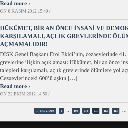
Read more ›
ON 8 KASIM 2012 15:49 /
HÜKÜMET, BİR AN ÖNCE İNSANİ VE DEMO
KARŞILAMALI, AÇLIK GREVLERİNDE ÖLÜ
AÇMAMALIDIR!
DİSK Genel Başkanı Erol Ekici’nin, cezaevlerinde 41. 
grevlerine ilişkin açıklaması: Hükümet, bir an önce in
talepleri karşılamalı, açlık grevlerinde ölümlere yol a
Cezaevlerindeki 600’ü aşkın […]
Read more ›
ON 22 EKIM 2012 14:50 /
…
…
← PREVIOUS
1
109
110
111
112
113