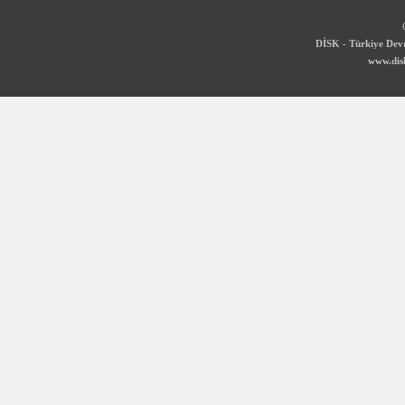
DİSK - Türkiye Devr
www.disk