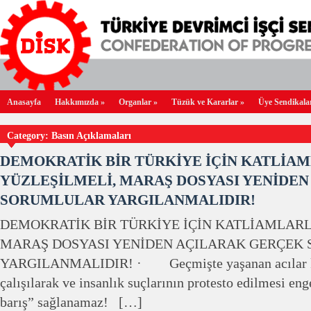
Anasayfa
Hakkımızda
»
Organlar
»
Tüzük ve Kararlar
»
Üye Sendikala
Category: Basın Açıklamaları
DEMOKRATİK BİR TÜRKİYE İÇİN KATLİA
YÜZLEŞİLMELİ, MARAŞ DOSYASI YENİDE
SORUMLULAR YARGILANMALIDIR!
DEMOKRATİK BİR TÜRKİYE İÇİN KATLİAMLARL
MARAŞ DOSYASI YENİDEN AÇILARAK GERÇEK
YARGILANMALIDIR! · Geçmişte yaşanan acılar kap
çalışılarak ve insanlık suçlarının protesto edilmesi en
barış” sağlanamaz! […]